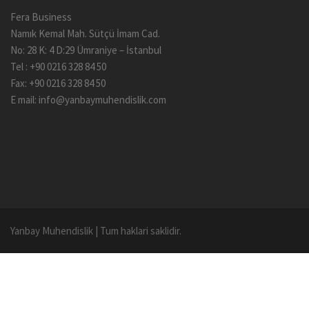
Fera Business
Namık Kemal Mah. Sütçü İmam Cad.
No: 28 K: 4 D:29 Ümraniye – İstanbul
Tel : +90 0216 328 84 50
Fax: +90 0216 328 84 50
E mail:
info@yanbaymuhendislik.com
Yanbay Muhendislik
|
Tum haklari saklidir.