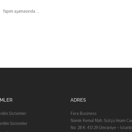
Yapım aşamasında…
EMLER
ADRES
rilim Sistemler
Fera Business
Namık Kemal Mah. Sütçü İmam Ca
erilim Sistemler
No: 28 K: 4 D:29 Ümraniye – İstanb