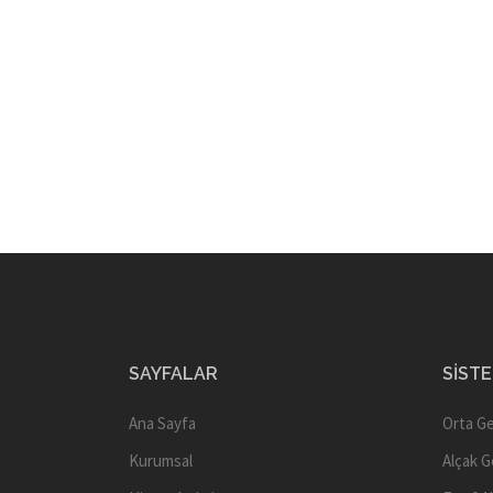
SAYFALAR
SIST
Ana Sayfa
Orta Ge
Kurumsal
Alçak G