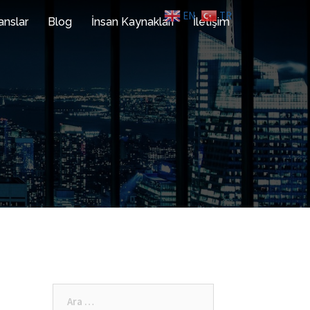
EN
TR
anslar
Blog
İnsan Kaynakları
İletişim
Arama: