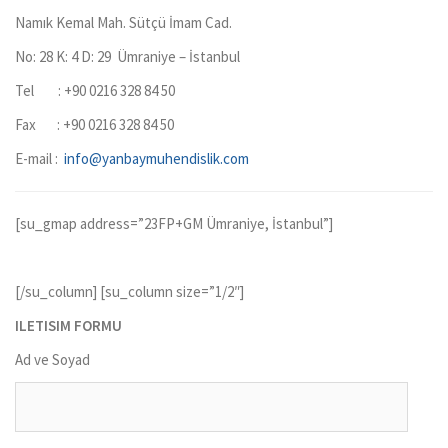
Namık Kemal Mah. Sütçü İmam Cad.
No: 28 K: 4 D: 29 Ümraniye – İstanbul
Tel : +90 0216 328 84 50
Fax : +90 0216 328 84 50
E-mail :
info@yanbaymuhendislik.com
[su_gmap address=”23FP+GM Ümraniye, İstanbul”]
[/su_column] [su_column size=”1/2″]
ILETISIM FORMU
Ad ve Soyad