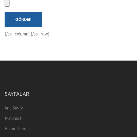
[/su_column] [/su_row]
SAYFALAR
Ana Sayfa
Kurumsal
Hizmetlerimiz