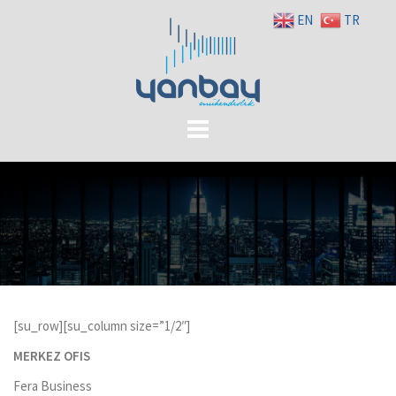
Skip
EN
TR
to
content
[su_row][su_column size=”1/2″]
MERKEZ OFIS
Fera Business