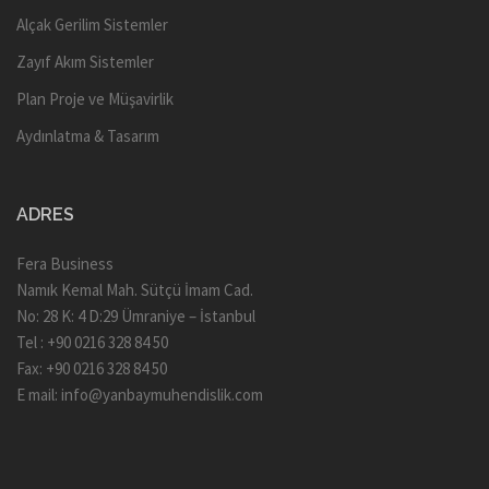
Alçak Gerilim Sistemler
Zayıf Akım Sistemler
Plan Proje ve Müşavirlik
Aydınlatma & Tasarım
ADRES
Fera Business
Namık Kemal Mah. Sütçü İmam Cad.
No: 28 K: 4 D:29 Ümraniye – İstanbul
Tel : +90 0216 328 84 50
Fax: +90 0216 328 84 50
E mail:
info@yanbaymuhendislik.com