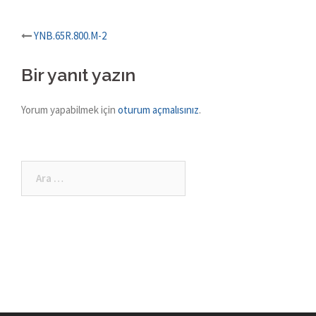
Post
YNB.65R.800.M-2
navigation
Bir yanıt yazın
Yorum yapabilmek için
oturum açmalısınız
.
Arama: