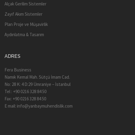
Alçak Gerilim Sistemler
Zayıf Akım Sistemler
Plan Proje ve Müşavirlik
Aydınlatma & Tasarım
ADRES
Fera Business
Namık Kemal Mah. Sütçü İmam Cad.
No: 28 K: 4 D:29 Ümraniye – İstanbul
Tel : +90 0216 328 84 50
Fax: +90 0216 328 84 50
E mail:
info@yanbaymuhendislik.com