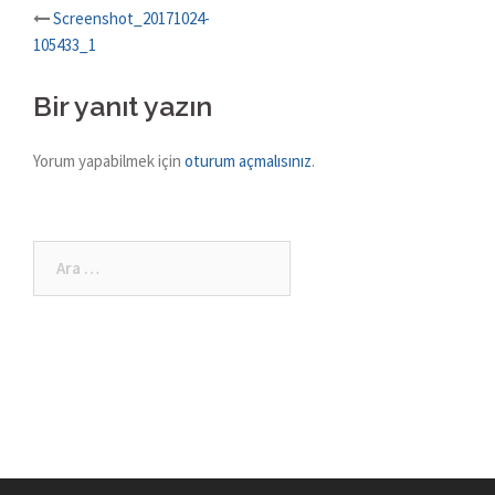
Post
Screenshot_20171024-
105433_1
navigation
Bir yanıt yazın
Yorum yapabilmek için
oturum açmalısınız
.
Arama: