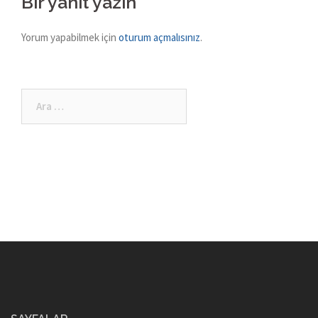
navigation
Bir yanıt yazın
Yorum yapabilmek için
oturum açmalısınız
.
Arama: