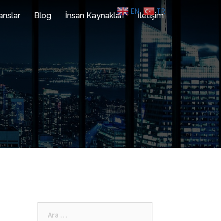
EN
TR
anslar
Blog
İnsan Kaynakları
İletişim
Arama: