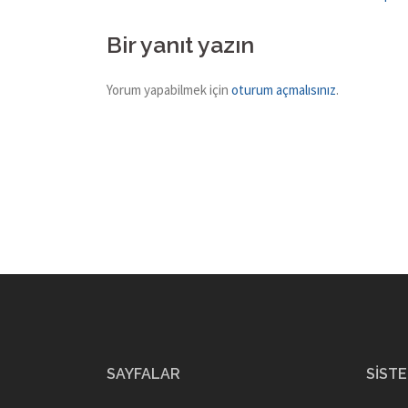
Post
navigation
Bir yanıt yazın
Yorum yapabilmek için
oturum açmalısınız
.
SAYFALAR
SIST