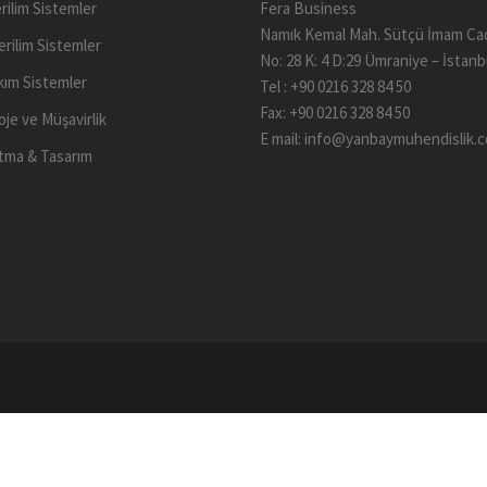
rilim Sistemler
Fera Business
Namık Kemal Mah. Sütçü İmam Ca
erilim Sistemler
No: 28 K: 4 D:29 Ümraniye – İstanb
kım Sistemler
Tel : +90 0216 328 84 50
Fax: +90 0216 328 84 50
oje ve Müşavirlik
E mail:
info@yanbaymuhendislik.
tma & Tasarım