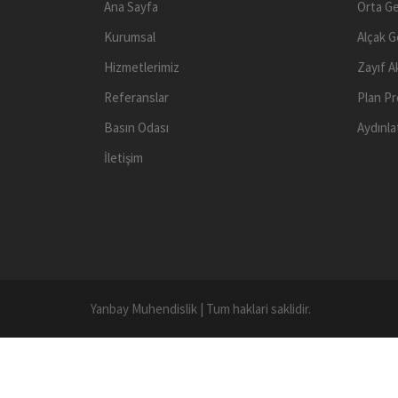
Ana Sayfa
Orta Ge
Kurumsal
Alçak G
Hizmetlerimiz
Zayıf A
Referanslar
Plan Pr
Basın Odası
Aydınla
İletişim
Yanbay Muhendislik
|
Tum haklari saklidir.