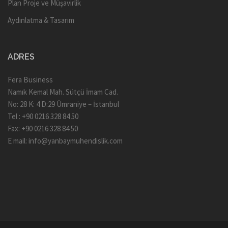
Plan Proje ve Müşavirlik
Aydınlatma & Tasarım
ADRES
Fera Business
Namık Kemal Mah. Sütçü İmam Cad.
No: 28 K: 4 D:29 Ümraniye – İstanbul
Tel : +90 0216 328 84 50
Fax: +90 0216 328 84 50
E mail:
info@yanbaymuhendislik.com