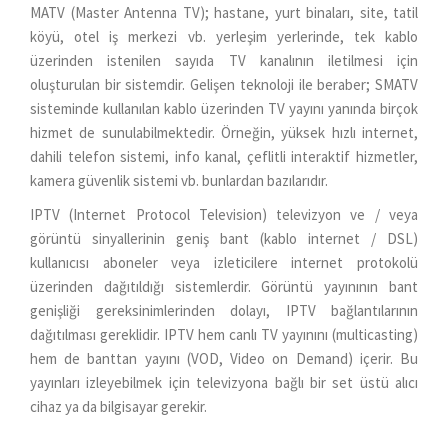
MATV (Master Antenna TV); hastane, yurt binaları, site, tatil
köyü, otel iş merkezi vb. yerleşim yerlerinde, tek kablo
üzerinden istenilen sayıda TV kanalının iletilmesi için
oluşturulan bir sistemdir. Gelişen teknoloji ile beraber; SMATV
sisteminde kullanılan kablo üzerinden TV yayını yanında birçok
hizmet de sunulabilmektedir. Örneğin, yüksek hızlı internet,
dahili telefon sistemi, info kanal, çeflitli interaktif hizmetler,
kamera güvenlik sistemi vb. bunlardan bazılarıdır.
IPTV (Internet Protocol Television) televizyon ve / veya
görüntü sinyallerinin geniş bant (kablo internet / DSL)
kullanıcısı aboneler veya izleticilere internet protokolü
üzerinden dağıtıldığı sistemlerdir. Görüntü yayınının bant
genişliği gereksinimlerinden dolayı, IPTV bağlantılarının
dağıtılması gereklidir. IPTV hem canlı TV yayınını (multicasting)
hem de banttan yayını (VOD, Video on Demand) içerir. Bu
yayınları izleyebilmek için televizyona bağlı bir set üstü alıcı
cihaz ya da bilgisayar gerekir.