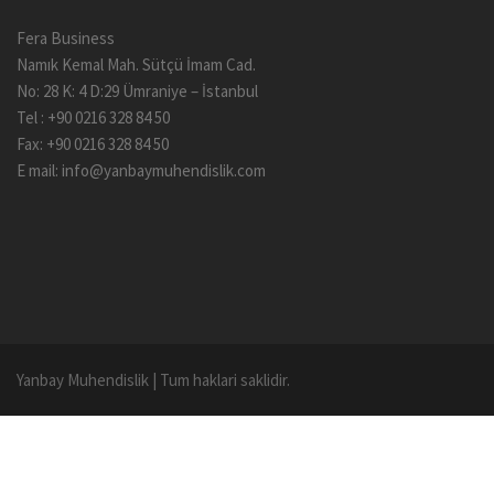
Fera Business
Namık Kemal Mah. Sütçü İmam Cad.
No: 28 K: 4 D:29 Ümraniye – İstanbul
Tel : +90 0216 328 84 50
Fax: +90 0216 328 84 50
E mail:
info@yanbaymuhendislik.com
Yanbay Muhendislik
|
Tum haklari saklidir.