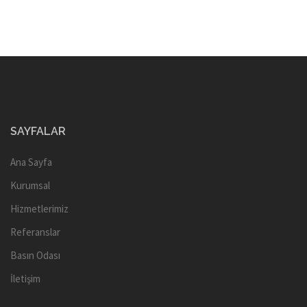
SAYFALAR
Ana Sayfa
Kurumsal
Hizmetlerimiz
Referanslar
Basın Odası
İletişim