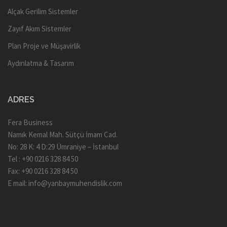
Alçak Gerilim Sistemler
Zayıf Akım Sistemler
Plan Proje ve Müşavirlik
Aydınlatma & Tasarım
ADRES
Fera Business
Namık Kemal Mah. Sütçü İmam Cad.
No: 28 K: 4 D:29 Ümraniye – İstanbul
Tel : +90 0216 328 84 50
Fax: +90 0216 328 84 50
E mail:
info@yanbaymuhendislik.com