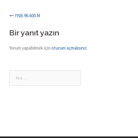
Post
YNB.96.600.M
navigation
Bir yanıt yazın
Yorum yapabilmek için
oturum açmalısınız
.
Arama: